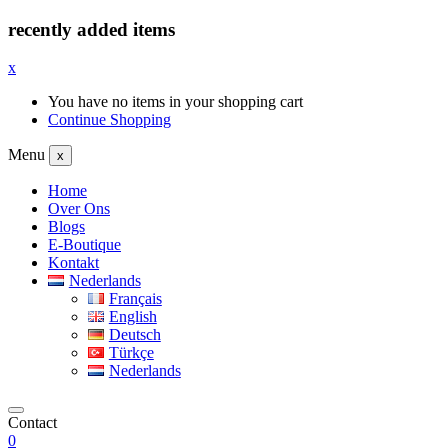
recently added items
x
You have no items in your shopping cart
Continue Shopping
Menu
x
Home
Over Ons
Blogs
E-Boutique
Kontakt
Nederlands
Français
English
Deutsch
Türkçe
Nederlands
Contact
0