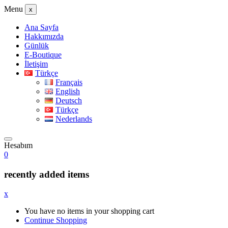
Menu
x
Ana Sayfa
Hakkımızda
Günlük
E-Boutique
İletişim
Türkçe
Français
English
Deutsch
Türkçe
Nederlands
Hesabım
0
recently added items
x
You have no items in your shopping cart
Continue Shopping