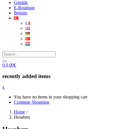
Günlük
E-Boutique
İletişim
0
0,00
€
recently added items
x
You have no items in your shopping cart
Continue Shopping
Home
/
Hesabım