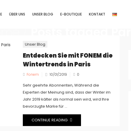
TE
ÜBER UNS
UNSER BLOG
E-BOUTIQUE
KONTAKT
ome
/
Posts tagged Par
Unser Blog
Entdecken Sie mit FONEM die
Wintertrends in Paris
Fonem
10/01/2019
0
Sehr geehrte Abonnenten, Während die
Experten der Meinung sind, dass der Winter im
Jahr 2019 kälter als normal sein wird, wird Ihre
bevorzugte Marke für ...
CONTINUE READING