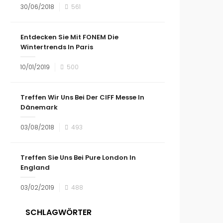
30/06/2018
561
Entdecken Sie Mit FONEM Die
Wintertrends In Paris
10/01/2019
500
Treffen Wir Uns Bei Der CIFF Messe In
Dänemark
03/08/2018
493
Treffen Sie Uns Bei Pure London In
England
03/02/2019
488
SCHLAGWÖRTER