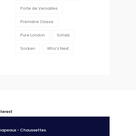
Porte de Versailles
Première Classe
Pure London
Schals
Socken
Who’s Next
0
0
nterest
Chapeaux - Chaussettes.