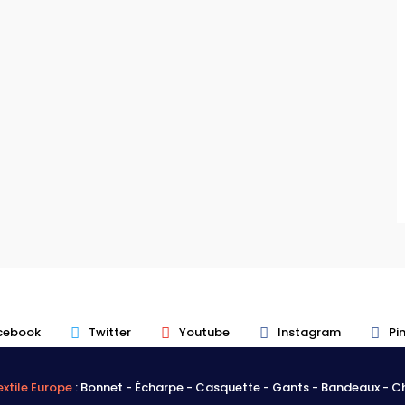
cebook
Twitter
Youtube
Instagram
Pi
xtile Europe
: Bonnet - Écharpe - Casquette - Gants - Bandeaux - 