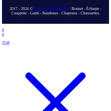
.
2017 - 2024 ©
Fonem Textile Europe
: Bonnet - Écharpe -
Casquette - Gants - Bandeaux - Chapeaux - Chaussettes.
.
0
0
TOP