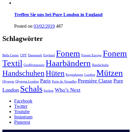
Treffen Sie uns bei Pure London in England
Posted on
03/02/2019
487
Schlagwörter
Fonem
Fonem
Bella Center
CIFF
Danemark
England
Fonem Europe
Textil
Haarbändern
Großbritannien
Handschuhe
Mützen
Handschuhen
Hüten
Kopenhagen
London
Paris
Première Classe
Pure
Olympia
Olympia London
Porte de Versailles
Schals
London
Who’s Next
Socken
Facebook
Twitter
Youtube
Instagram
Pinterest