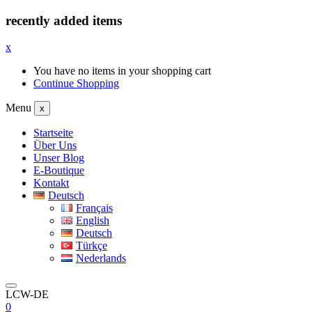
recently added items
x
You have no items in your shopping cart
Continue Shopping
Menu
x
Startseite
Über Uns
Unser Blog
E-Boutique
Kontakt
Deutsch
Français
English
Deutsch
Türkçe
Nederlands
LCW-DE
0