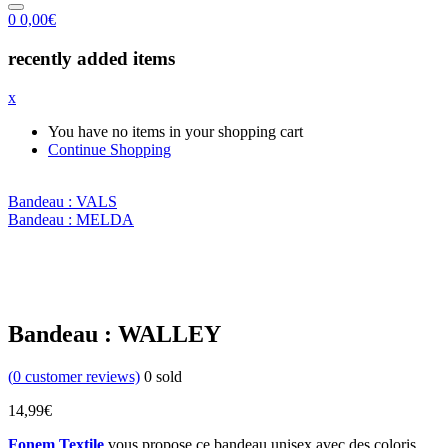
0
0,00
€
recently added items
x
You have no items in your shopping cart
Continue Shopping
Bandeau : VALS
Bandeau : MELDA
Bandeau : WALLEY
(
0
customer reviews)
0
sold
14,99
€
Fonem Textile
vous propose ce bandeau unisex avec des coloris