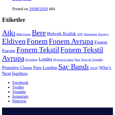
Posted on
29/08/2018
484
Etiketler
Atkı
Bere
Birleşik Krallık
Bella Center
CIFF
Danimarka
Davetiye
Eldiven
Fonem
Fonem Avrupa
Fonem
Fonem Tekstil
Fonem Tekstil
Europe
Avrupa
Londra
Kopenhag
Olympia London
Paris
Porte de Versailles
Saç Bandı
Première Classe
Pure London
Who’s
WGSN
Next
İngiltere
Facebook
Twitter
Youtube
Instagram
Pinterest
.