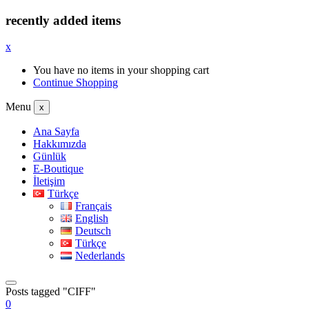
recently added items
x
You have no items in your shopping cart
Continue Shopping
Menu
x
Ana Sayfa
Hakkımızda
Günlük
E-Boutique
İletişim
Türkçe
Français
English
Deutsch
Türkçe
Nederlands
Posts tagged "CIFF"
0