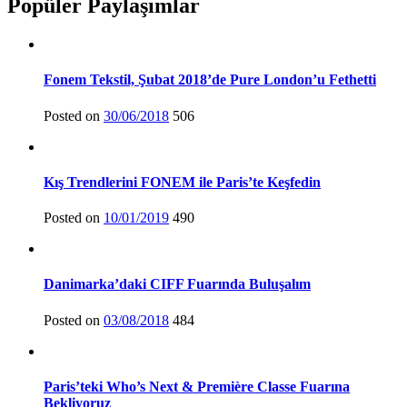
Popüler Paylaşımlar
Fonem Tekstil, Şubat 2018’de Pure London’u Fethetti
Posted on
30/06/2018
506
Kış Trendlerini FONEM ile Paris’te Keşfedin
Posted on
10/01/2019
490
Danimarka’daki CIFF Fuarında Buluşalım
Posted on
03/08/2018
484
Paris’teki Who’s Next & Première Classe Fuarına
Bekliyoruz