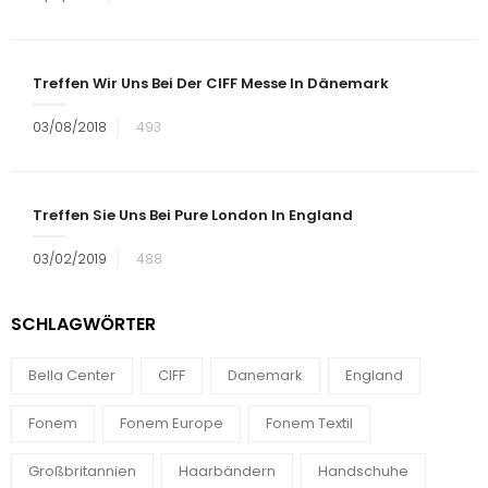
Treffen Wir Uns Bei Der CIFF Messe In Dänemark
03/08/2018
493
Treffen Sie Uns Bei Pure London In England
03/02/2019
488
SCHLAGWÖRTER
Bella Center
CIFF
Danemark
England
Fonem
Fonem Europe
Fonem Textil
Großbritannien
Haarbändern
Handschuhe