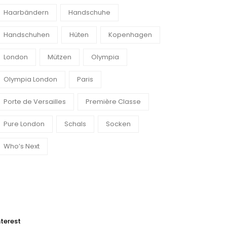
Haarbändern
Handschuhe
Handschuhen
Hüten
Kopenhagen
London
Mützen
Olympia
Olympia London
Paris
Porte de Versailles
Première Classe
Pure London
Schals
Socken
Who’s Next
0
0
nterest