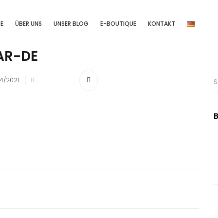
TE
ÜBER UNS
UNSER BLOG
E-BOUTIQUE
KONTAKT
Home
/
Brand
AR-DE
4/2021
B