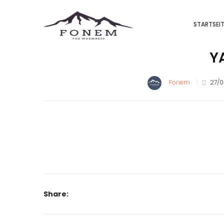
STARTSEI
Y
Fonem
27/0
Share: