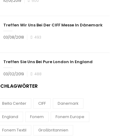
10/01/2019
500
Treffen Wir Uns Bei Der CIFF Messe In Dänemark
03/08/2018
493
Treffen Sie Uns Bei Pure London In England
03/02/2019
488
SCHLAGWÖRTER
Bella Center
CIFF
Danemark
England
Fonem
Fonem Europe
Fonem Textil
Großbritannien