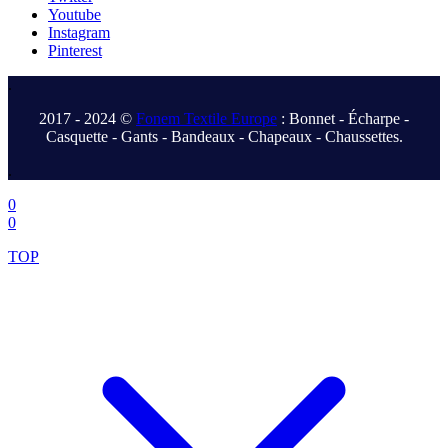
Youtube
Instagram
Pinterest
.
2017 - 2024 ©
Fonem Textile Europe
: Bonnet - Écharpe -
Casquette - Gants - Bandeaux - Chapeaux - Chaussettes.
.
0
0
TOP