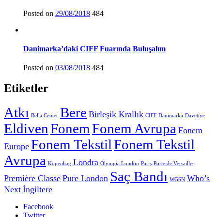
Posted on
29/08/2018
484
Danimarka’daki CIFF Fuarında Buluşalım
Posted on
03/08/2018
484
Etiketler
Atkı
Bere
Birleşik Krallık
Bella Center
CIFF
Danimarka
Davetiye
Eldiven
Fonem
Fonem Avrupa
Fonem
Fonem Tekstil
Fonem Tekstil
Europe
Avrupa
Londra
Kopenhag
Olympia London
Paris
Porte de Versailles
Saç Bandı
Première Classe
Pure London
Who’s
WGSN
Next
İngiltere
Facebook
Twitter