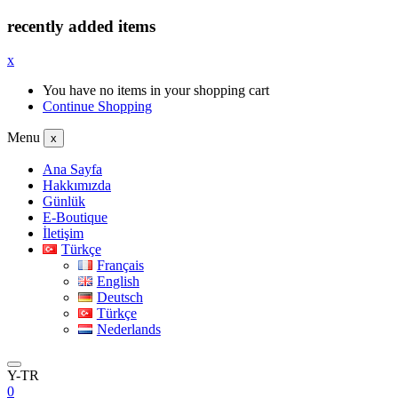
recently added items
x
You have no items in your shopping cart
Continue Shopping
Menu
x
Ana Sayfa
Hakkımızda
Günlük
E-Boutique
İletişim
Türkçe
Français
English
Deutsch
Türkçe
Nederlands
Y-TR
0