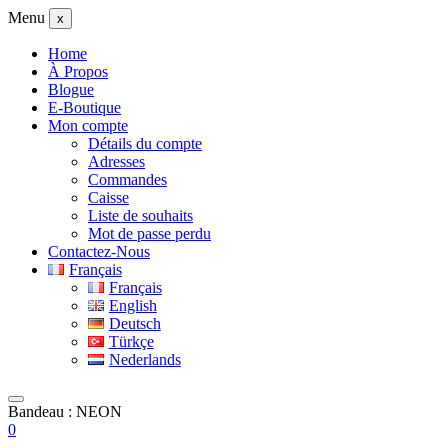
Menu
x
Home
À Propos
Blogue
E-Boutique
Mon compte
Détails du compte
Adresses
Commandes
Caisse
Liste de souhaits
Mot de passe perdu
Contactez-Nous
Français
Français
English
Deutsch
Türkçe
Nederlands
Bandeau : NEON
0