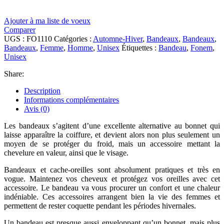
Ajouter à ma liste de voeux
Comparer
UGS :
FO1110
Catégories :
Automne-Hiver
,
Bandeaux
,
Bandeaux
,
Bandeaux
,
Femme
,
Homme
,
Unisex
Étiquettes :
Bandeau
,
Fonem
,
Unisex
Share:
Description
Informations complémentaires
Avis (0)
Les bandeaux s’agitent d’une excellente alternative au bonnet qui
laisse apparaître la coiffure, et devient alors non plus seulement un
moyen de se protéger du froid, mais un accessoire mettant la
chevelure en valeur, ainsi que le visage.
Bandeaux et cache-oreilles sont absolument pratiques et très en
vogue. Maintenez vos cheveux et protégez vos oreilles avec cet
accessoire. Le bandeau va vous procurer un confort et une chaleur
indéniable. Ces accessoires arrangent bien la vie des femmes et
permettent de rester coquette pendant les périodes hivernales.
Un bandeau est presque aussi enveloppant qu’un bonnet, mais plus