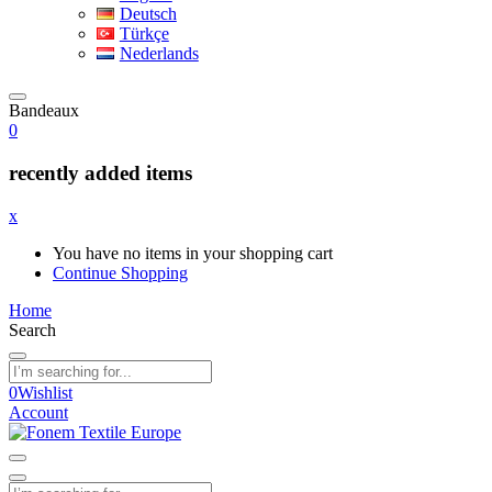
Deutsch
Türkçe
Nederlands
Bandeaux
0
recently added items
x
You have no items in your shopping cart
Continue Shopping
Home
Search
0
Wishlist
Account