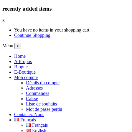
recently added items
x
You have no items in your shopping cart
Continue Shopping
Menu
x
Home
À Propos
Blogue
E-Boutique
Mon compte
Détails du compte
Adresses
Commandes
Caisse
Liste de souhaits
Mot de passe perdu
Contactez-Nous
Français
Français
English