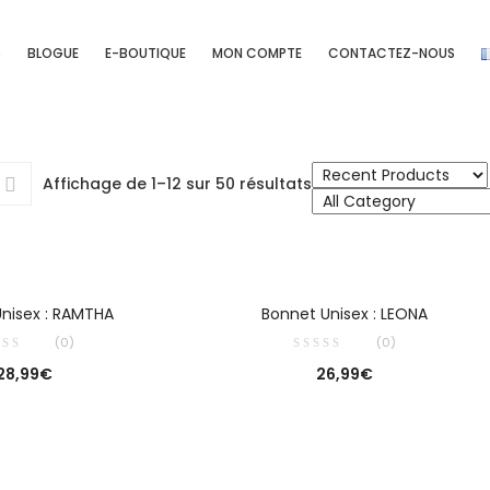
S
BLOGUE
E-BOUTIQUE
MON COMPTE
CONTACTEZ-NOUS
Affichage de 1–12 sur 50 résultats
OIX DES OPTIONS
AJOUTER AU PANIER
nisex : RAMTHA
Bonnet Unisex : LEONA
(0)
(0)
28,99
€
26,99
€
OIX DES OPTIONS
CHOIX DES OPTIONS