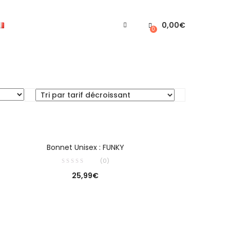
0,00
€
0
CHOIX DES OPTIONS
Bonnet Unisex : FUNKY
(0)
25,99
€
AJOUTER AU PANIER