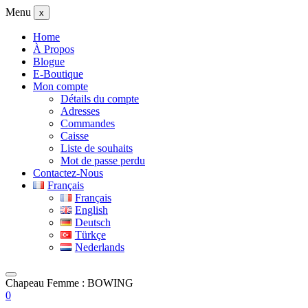
Menu
x
Home
À Propos
Blogue
E-Boutique
Mon compte
Détails du compte
Adresses
Commandes
Caisse
Liste de souhaits
Mot de passe perdu
Contactez-Nous
Français
Français
English
Deutsch
Türkçe
Nederlands
Chapeau Femme : BOWING
0