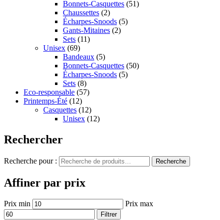
Bonnets-Casquettes
(51)
Chaussettes
(2)
Écharpes-Snoods
(5)
Gants-Mitaines
(2)
Sets
(11)
Unisex
(69)
Bandeaux
(5)
Bonnets-Casquettes
(50)
Écharpes-Snoods
(5)
Sets
(8)
Eco-responsable
(57)
Printemps-Été
(12)
Casquettes
(12)
Unisex
(12)
Rechercher
Recherche pour :
Recherche
Affiner par prix
Prix min
Prix max
Filtrer