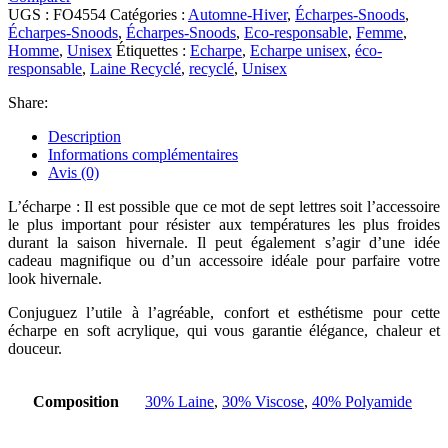
UGS :
FO4554
Catégories :
Automne-Hiver
,
Écharpes-Snoods
,
Écharpes-Snoods
,
Écharpes-Snoods
,
Eco-responsable
,
Femme
,
Homme
,
Unisex
Étiquettes :
Echarpe
,
Echarpe unisex
,
éco-
responsable
,
Laine Recyclé
,
recyclé
,
Unisex
Share:
Description
Informations complémentaires
Avis (0)
L’écharpe : Il est possible que ce mot de sept lettres soit l’accessoire
le plus important pour résister aux températures les plus froides
durant la saison hivernale. Il peut également s’agir d’une idée
cadeau magnifique ou d’un accessoire idéale pour parfaire votre
look hivernale.
Conjuguez l’utile à l’agréable, confort et esthétisme pour cette
écharpe en soft acrylique, qui vous garantie élégance, chaleur et
douceur.
Composition
30% Laine
,
30% Viscose
,
40% Polyamide