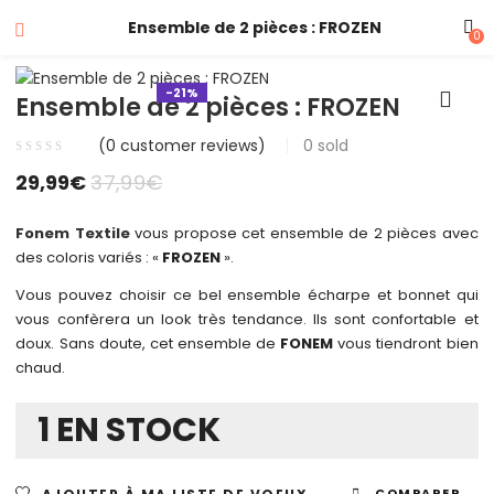
Ensemble de 2 pièces : FROZEN
0
-21%
Ensemble de 2 pièces : FROZEN
(
0
customer reviews)
0
sold
29,99
€
37,99
€
Fonem Textile
vous propose cet ensemble de 2 pièces avec
des coloris variés : «
FROZEN
».
Vous pouvez choisir ce bel ensemble écharpe et bonnet qui
vous confèrera un look très tendance. Ils sont confortable et
doux. Sans doute, cet ensemble de
FONEM
vous tiendront bien
chaud.
1 EN STOCK
COMPARER