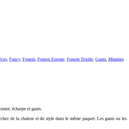
èces
,
Fancy
,
Fonem
,
Fonem Europe
,
Fonem Textile
,
Gants
,
Mitaines
nnet, écharpe et gants.
rchez de la chaleur et du style dans le même paquet. Les gants ou les