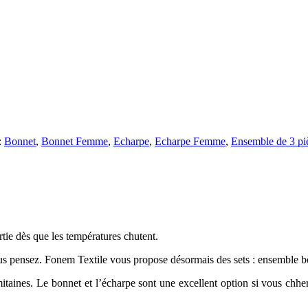
:
Bonnet
,
Bonnet Femme
,
Echarpe
,
Echarpe Femme
,
Ensemble de 3 pi
rtie dès que les températures chutent.
ous pensez. Fonem Textile vous propose désormais des sets : ensemble bo
itaines. Le bonnet et l’écharpe sont une excellent option si vous chhe