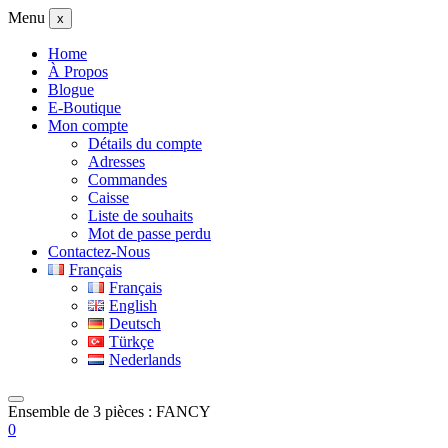
Menu
x
Home
À Propos
Blogue
E-Boutique
Mon compte
Détails du compte
Adresses
Commandes
Caisse
Liste de souhaits
Mot de passe perdu
Contactez-Nous
Français
Français
English
Deutsch
Türkçe
Nederlands
Ensemble de 3 pièces : FANCY
0