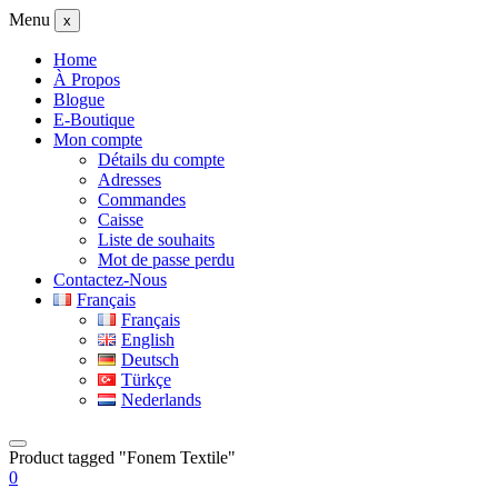
Menu
x
Home
À Propos
Blogue
E-Boutique
Mon compte
Détails du compte
Adresses
Commandes
Caisse
Liste de souhaits
Mot de passe perdu
Contactez-Nous
Français
Français
English
Deutsch
Türkçe
Nederlands
Product tagged "Fonem Textile"
0