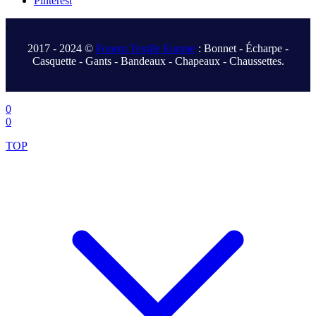
Pinterest
.
2017 - 2024 ©
Fonem Textile Europe
: Bonnet - Écharpe -
Casquette - Gants - Bandeaux - Chapeaux - Chaussettes.
.
0
0
TOP