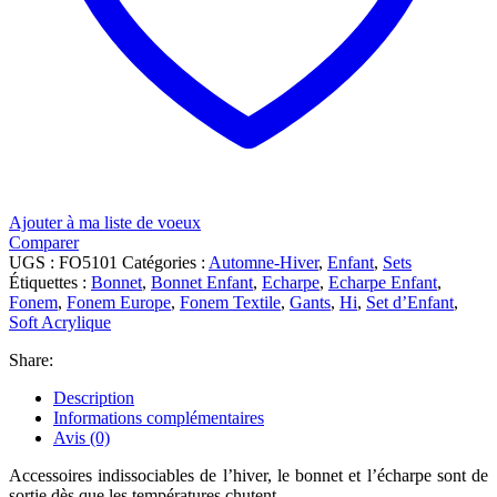
Ajouter à ma liste de voeux
Comparer
UGS :
FO5101
Catégories :
Automne-Hiver
,
Enfant
,
Sets
Étiquettes :
Bonnet
,
Bonnet Enfant
,
Echarpe
,
Echarpe Enfant
,
Fonem
,
Fonem Europe
,
Fonem Textile
,
Gants
,
Hi
,
Set d’Enfant
,
Soft Acrylique
Share:
Description
Informations complémentaires
Avis (0)
Accessoires indissociables de l’hiver, le bonnet et l’écharpe sont de
sortie dès que les températures chutent.