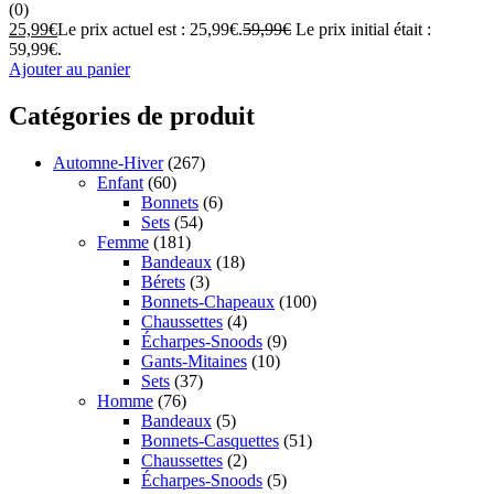
(0)
25,99
€
Le prix actuel est : 25,99€.
59,99
€
Le prix initial était :
59,99€.
Ajouter au panier
Catégories de produit
Automne-Hiver
(267)
Enfant
(60)
Bonnets
(6)
Sets
(54)
Femme
(181)
Bandeaux
(18)
Bérets
(3)
Bonnets-Chapeaux
(100)
Chaussettes
(4)
Écharpes-Snoods
(9)
Gants-Mitaines
(10)
Sets
(37)
Homme
(76)
Bandeaux
(5)
Bonnets-Casquettes
(51)
Chaussettes
(2)
Écharpes-Snoods
(5)