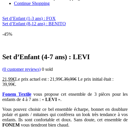
Continue Shopping
Set d’Enfant (1-3 ans) : FOX
Set d’Enfant (8-12 ans) : BENITO
-45%
Set d’Enfant (4-7 ans) : LEVI
(
0
customer reviews)
0
sold
21,99
€
Le prix actuel est : 21,99€.
39,99
€
Le prix initial était :
39,99€.
Fonem Textile
vous propose cet ensemble de 3 pièces pour les
enfants de 4 à 7 ans : «
LEVI
».
Vous pouvez choisir ce bel ensemble écharpe, bonnet en doublure
polair et gants / mitaines qui confèrera un look très tendance à vos
enfants. Ils sont confortable et doux. Sans doute, cet ensemble de
FONEM
vous tiendront bien chaud.