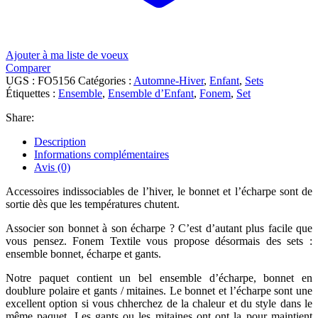
Ajouter à ma liste de voeux
Comparer
UGS :
FO5156
Catégories :
Automne-Hiver
,
Enfant
,
Sets
Étiquettes :
Ensemble
,
Ensemble d’Enfant
,
Fonem
,
Set
Share:
Description
Informations complémentaires
Avis (0)
Accessoires indissociables de l’hiver, le bonnet et l’écharpe sont de
sortie dès que les températures chutent.
Associer son bonnet à son écharpe ? C’est d’autant plus facile que
vous pensez. Fonem Textile vous propose désormais des sets :
ensemble bonnet, écharpe et gants.
Notre paquet contient un bel ensemble d’écharpe, bonnet en
doublure polaire et gants / mitaines. Le bonnet et l’écharpe sont une
excellent option si vous chherchez de la chaleur et du style dans le
même paquet. Les gants ou les mitaines ont ont la pour maintient