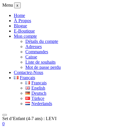
Menu
x
Home
À Propos
Blogue
E-Boutique
Mon compte
Détails du compte
Adresses
Commandes
Caisse
Liste de souhaits
Mot de passe perdu
Contactez-Nous
Français
Français
English
Deutsch
Türkçe
Nederlands
Set d’Enfant (4-7 ans) : LEVI
0