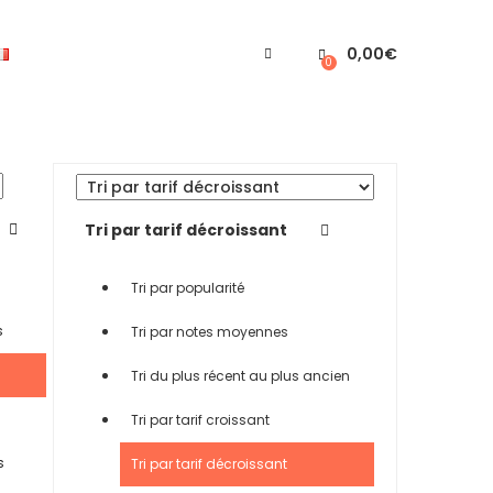
0,00
€
0
Tri par tarif décroissant
Tri par popularité
s
Tri par notes moyennes
Tri du plus récent au plus ancien
Tri par tarif croissant
s
Tri par tarif décroissant