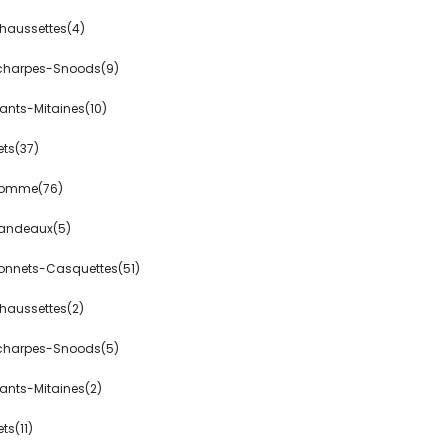
haussettes(4)
charpes-Snoods(9)
ants-Mitaines(10)
ets(37)
omme(76)
andeaux(5)
onnets-Casquettes(51)
haussettes(2)
charpes-Snoods(5)
ants-Mitaines(2)
ts(11)