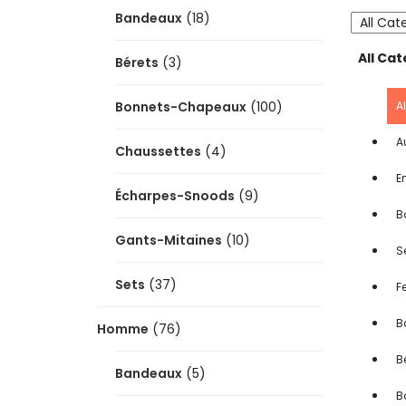
Bandeaux
(18)
All Ca
Bérets
(3)
A
Bonnets-Chapeaux
(100)
A
Chaussettes
(4)
E
Écharpes-Snoods
(9)
B
Gants-Mitaines
(10)
S
Sets
(37)
F
B
Homme
(76)
B
Bandeaux
(5)
B