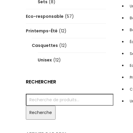
Sets
(8)
U
Eco-responsable
(57)
B
B
Printemps-Été
(12)
É
Casquettes
(12)
S
Unisex
(12)
E
P
RECHERCHER
C
U
Recherche