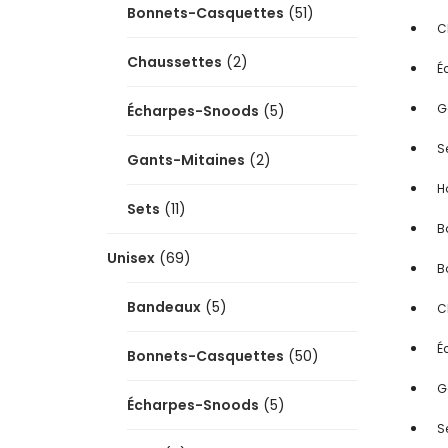
Bonnets-Casquettes
(51)
C
Chaussettes
(2)
É
G
Écharpes-Snoods
(5)
S
Gants-Mitaines
(2)
H
Sets
(11)
B
Unisex
(69)
B
Bandeaux
(5)
C
É
Bonnets-Casquettes
(50)
G
Écharpes-Snoods
(5)
Se