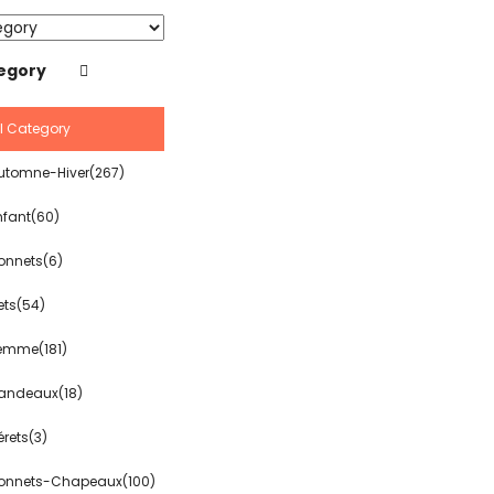
tegory
ll Category
utomne-Hiver(267)
nfant(60)
onnets(6)
ets(54)
emme(181)
andeaux(18)
érets(3)
onnets-Chapeaux(100)