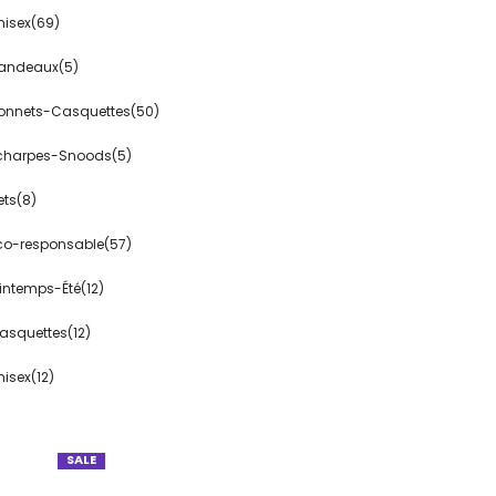
nisex(69)
andeaux(5)
onnets-Casquettes(50)
charpes-Snoods(5)
ets(8)
co-responsable(57)
rintemps-Été(12)
asquettes(12)
nisex(12)
SALE