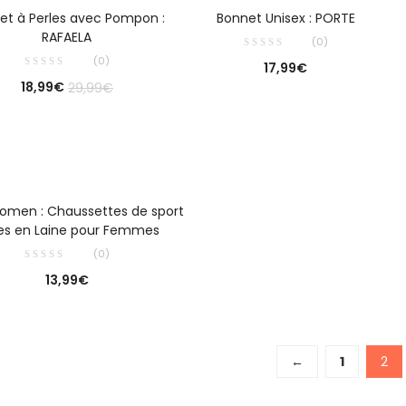
CHOIX DES OPTIONS
CHOIX DES OPTIONS
et à Perles avec Pompon :
Bonnet Unisex : PORTE
RAFAELA
(0)
(0)
17,99
€
18,99
€
29,99
€
CHOIX DES OPTIONS
men : Chaussettes de sport
ées en Laine pour Femmes
(0)
13,99
€
←
1
2