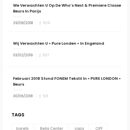
We Verwachten U Op De Who’s Next & Premiere Classe
Beurs In Parijs
29/08/2018
509
Wij Verwachten U « Pure Londen » In Engeland
03/02/2019
507
Februari 2018 Stond FONEM Tekstil In « PURE LONDON »
Beurs
30/06/2018
501
TAGS
barets
Bella Center
caps
CIFF