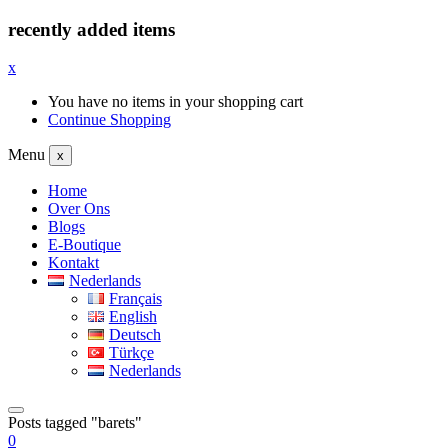
recently added items
x
You have no items in your shopping cart
Continue Shopping
Menu
x
Home
Over Ons
Blogs
E-Boutique
Kontakt
Nederlands
Français
English
Deutsch
Türkçe
Nederlands
Posts tagged "barets"
0