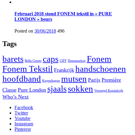
Februari 2018 stond FONEM tekstil in « PURE
LONDON » beurs
Posted on
30/06/2018
496
Tags
barets
caps
Fonem
Bella Center
CIFF
Denemarken
Fonem Tekstil
handschoenen
Frankrijk
hoofdband
mutsen
Parijs
Première
Kopenhagen
sjaals
sokken
Classe
Pure London
Verenigd Koninkrijk
Who’s Next
Facebook
Twitter
Youtube
Instagram
Pinterest