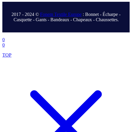
.
2017 - 2024 ©
Fonem Textile Europe
: Bonnet - Écharpe -
Casquette - Gants - Bandeaux - Chapeaux - Chaussettes.
.
0
0
TOP