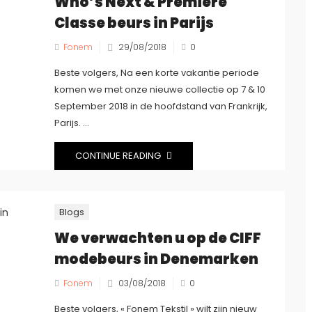
Who’s Next & Premiere
Classe beurs in Parijs
Fonem
29/08/2018
0
Beste volgers, Na een korte vakantie periode
komen we met onze nieuwe collectie op 7 & 10
September 2018 in de hoofdstand van Frankrijk,
Parijs. ...
CONTINUE READING
Blogs
We verwachten u op de CIFF
modebeurs in Denemarken
Fonem
03/08/2018
0
Beste volgers, « Fonem Tekstil » wilt zijn nieuw