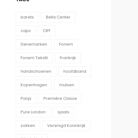
barets
Bella Center
caps
CIFF
Denemarken
Fonem
Fonem Tekstil
Frankrijk
handschoenen
hoofdband
Kopenhagen
mutsen
Parijs
Première Classe
Pure London
sjaals
sokken
Verenigd Koninkrijk