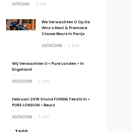
10/01/2019
523
We Verwachten U Op De
Who’s Next & Premiere
Classe Beurs In Parijs
29/08/2018
508
Wij Verwachten U « Pure Londen » In
Engeland
03/02/2019
506
Februari 2018 Stond FONEM Tekstil In «
PURE LONDON » Beurs
30/06/2018
500
TAGS