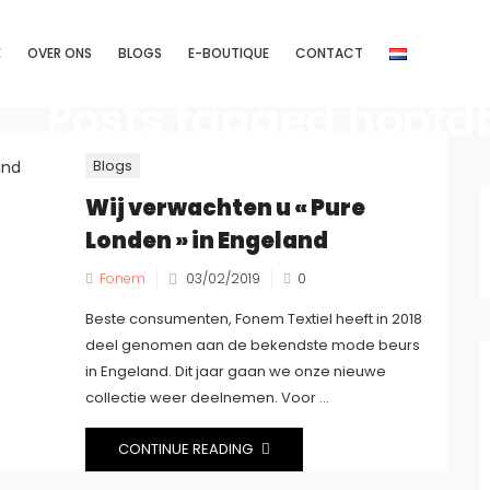
E
OVER ONS
BLOGS
E-BOUTIQUE
CONTACT
e
/
Posts tagged hoofd
Blogs
Wij verwachten u « Pure
Londen » in Engeland
Fonem
03/02/2019
0
Beste consumenten, Fonem Textiel heeft in 2018
deel genomen aan de bekendste mode beurs
in Engeland. Dit jaar gaan we onze nieuwe
collectie weer deelnemen. Voor ...
CONTINUE READING