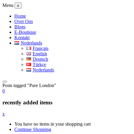
Menu
x
Home
Over Ons
Blogs
E-Boutique
Kontakt
Nederlands
Français
English
Deutsch
Türkçe
Nederlands
Posts tagged "Pure London"
0
recently added items
x
You have no items in your shopping cart
Continue Shopping