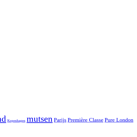
nd
mutsen
Parijs
Première Classe
Pure London
Kopenhagen