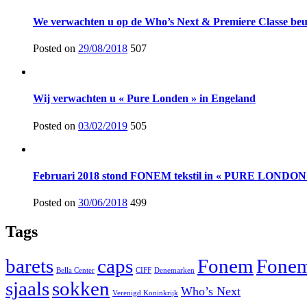
We verwachten u op de Who’s Next & Premiere Classe beur
Posted on
29/08/2018
507
Wij verwachten u « Pure Londen » in Engeland
Posted on
03/02/2019
505
Februari 2018 stond FONEM tekstil in « PURE LONDON 
Posted on
30/06/2018
499
Tags
barets
caps
Fonem
Fonem
Bella Center
CIFF
Denemarken
sjaals
sokken
Who’s Next
Verenigd Koninkrijk