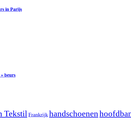
s in Parijs
» beurs
 Tekstil
handschoenen
hoofdba
Frankrijk