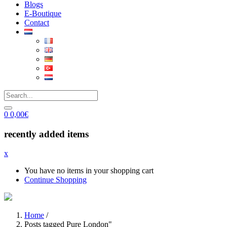
Blogs
E-Boutique
Contact
0
0,00
€
recently added items
x
You have no items in your shopping cart
Continue Shopping
Home
/
Posts tagged Pure London"