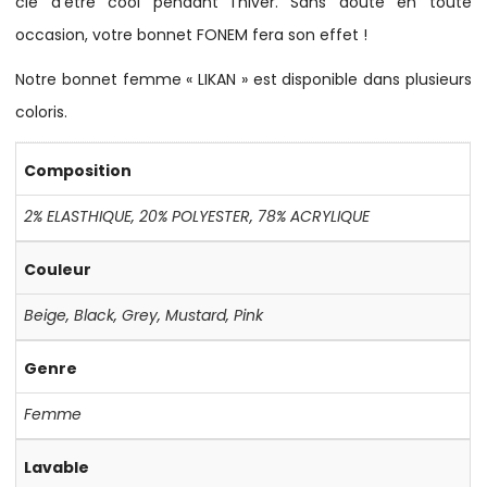
clé d’être cool pendant l’hiver. Sans doute en toute
occasion, votre bonnet FONEM fera son effet !
Notre bonnet femme « LIKAN » est disponible dans plusieurs
coloris.
Composition
2% ELASTHIQUE
,
20% POLYESTER
,
78% ACRYLIQUE
Couleur
Beige
,
Black
,
Grey
,
Mustard
,
Pink
Genre
Femme
Lavable