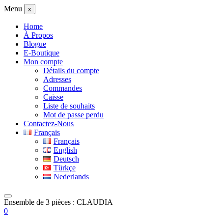
Menu
x
Home
À Propos
Blogue
E-Boutique
Mon compte
Détails du compte
Adresses
Commandes
Caisse
Liste de souhaits
Mot de passe perdu
Contactez-Nous
Français
Français
English
Deutsch
Türkçe
Nederlands
Ensemble de 3 pièces : CLAUDIA
0