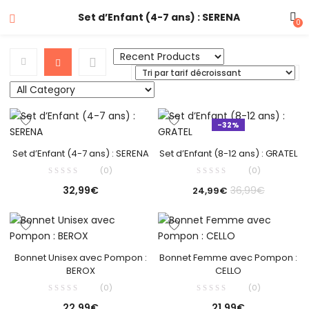
Set d’Enfant (4-7 ans) : SERENA
0
-32%
Set d’Enfant (4-7 ans) : SERENA
Set d’Enfant (8-12 ans) : GRATEL
(0)
(0)
32,99
€
36,99
€
24,99
€
Bonnet Unisex avec Pompon :
Bonnet Femme avec Pompon :
BEROX
CELLO
(0)
(0)
22,99
€
21,99
€