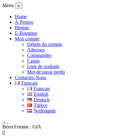
Menu
x
Home
À Propos
Blogue
E-Boutique
Mon compte
Détails du compte
Adresses
Commandes
Caisse
Liste de souhaits
Mot de passe perdu
Contactez-Nous
Français
Français
English
Deutsch
Türkçe
Nederlands
Béret Femme : GIA
0