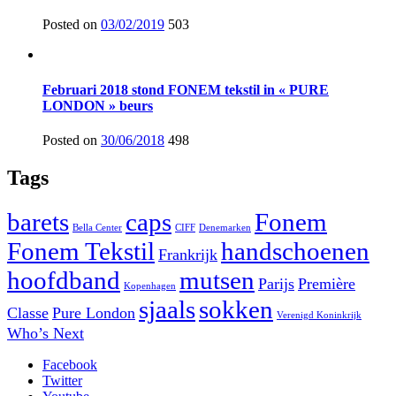
Posted on
03/02/2019
503
Februari 2018 stond FONEM tekstil in « PURE
LONDON » beurs
Posted on
30/06/2018
498
Tags
barets
caps
Fonem
Bella Center
CIFF
Denemarken
Fonem Tekstil
handschoenen
Frankrijk
hoofdband
mutsen
Parijs
Première
Kopenhagen
sjaals
sokken
Classe
Pure London
Verenigd Koninkrijk
Who’s Next
Facebook
Twitter