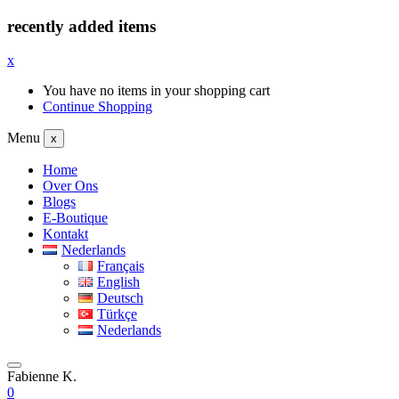
recently added items
x
You have no items in your shopping cart
Continue Shopping
Menu
x
Home
Over Ons
Blogs
E-Boutique
Kontakt
Nederlands
Français
English
Deutsch
Türkçe
Nederlands
Fabienne K.
0