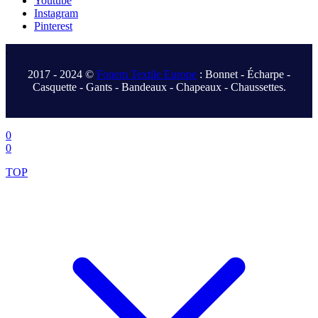
Youtube
Instagram
Pinterest
.
2017 - 2024 ©
Fonem Textile Europe
: Bonnet - Écharpe -
Casquette - Gants - Bandeaux - Chapeaux - Chaussettes.
.
0
0
TOP