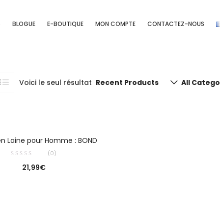
S
BLOGUE
E-BOUTIQUE
MON COMPTE
CONTACTEZ-NOUS
Voici le seul résultat
Recent Products
All Categ
CHOIX DES OPTIONS
en Laine pour Homme : BOND
(0)
21,99
€