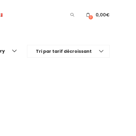
0,00
€
0
ory
Tri par tarif décroissant