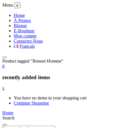
Menu
x
Home
À Propos
Blogue
E-Boutique
Mon compte
Contactez-Nous
Français
Product tagged "Bonnet Homme"
0
recently added items
x
You have no items in your shopping cart
Continue Shopping
Home
Search