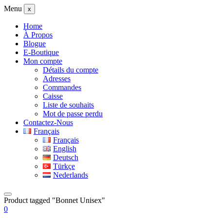
Menu
x
Home
À Propos
Blogue
E-Boutique
Mon compte
Détails du compte
Adresses
Commandes
Caisse
Liste de souhaits
Mot de passe perdu
Contactez-Nous
Français
Français
English
Deutsch
Türkçe
Nederlands
Product tagged "Bonnet Unisex"
0