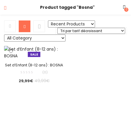
Product tagged "Bosna"
0
SALE
Set d’Enfant (8-12 ans) : BOSNA
(0)
49,99
€
29,99
€