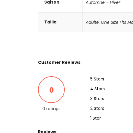
Saison
Automne – Hiver
Taille
Adulte
,
One Size Fits M
Customer Reviews
5 Stars
0
4 Stars
3 Stars
2 Stars
0 ratings
1 Star
Reviews