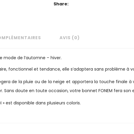
Share:
OMPLÉMENTAIRES
AVIS (0)
de mode de l’automne – hiver.
aire, fonctionnel et tendance, elle s’adaptera sans problème à vo
ra de la pluie ou de la neige et apportera la touche finale à vot
ver. Sans doute en toute occasion, votre bonnet FONEM fera son e
» est disponible dans plusieurs coloris.