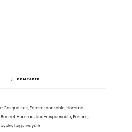
COMPARER
s-Casquettes
,
Eco-responsable
,
Homme
,
Bonnet Homme
,
éco-responsable
,
Fonem
,
ecyclé
,
Luigi
,
recyclé