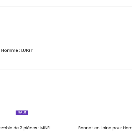
r Homme : LUIGI”
SALE
CHOIX DES OPTIONS
CHOIX DES OPTION
emble de 3 pièces : MINEL
Bonnet en Laine pour Ho