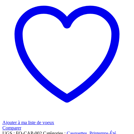
Ajouter à ma liste de voeux
Comparer
UGS :
FO-CAP-002
Catégories :
Casquettes
,
Printemps-Été
,