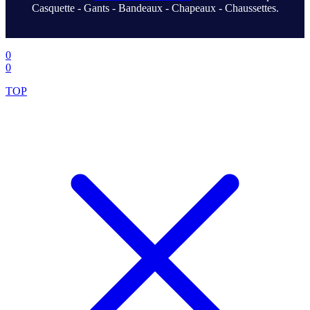
Casquette - Gants - Bandeaux - Chapeaux - Chaussettes.
.
0
0
TOP