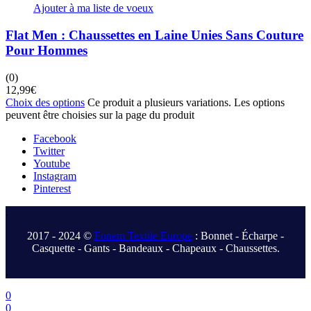
Ajouter à ma liste de voeux
Flat Men : Chaussettes en Laine Unies Sans Couture
Pour Hommes
(0)
12,99
€
Choix des options
Ce produit a plusieurs variations. Les options
peuvent être choisies sur la page du produit
Facebook
Twitter
Youtube
Instagram
Pinterest
.
2017 - 2024 ©
Fonem Textile Europe
: Bonnet - Écharpe -
Casquette - Gants - Bandeaux - Chapeaux - Chaussettes.
.
0
0