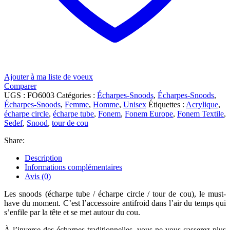
Ajouter à ma liste de voeux
Comparer
UGS :
FO6003
Catégories :
Écharpes-Snoods
,
Écharpes-Snoods
,
Écharpes-Snoods
,
Femme
,
Homme
,
Unisex
Étiquettes :
Acrylique
,
écharpe circle
,
écharpe tube
,
Fonem
,
Fonem Europe
,
Fonem Textile
,
Sedef
,
Snood
,
tour de cou
Share:
Description
Informations complémentaires
Avis (0)
Les snoods (écharpe tube / écharpe circle / tour de cou), le must-
have du moment. C’est l’accessoire antifroid dans l’air du temps qui
s’enfile par la tête et se met autour du cou.
À l’inverse des écharpes traditionnelles, vous ne vous casserez plus