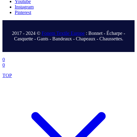
Youtube
Instagram
Pinterest
.
2017 - 2024 ©
Fonem Textile Europe
: Bonnet - Écharpe -
Casquette - Gants - Bandeaux - Chapeaux - Chaussettes.
.
0
0
TOP