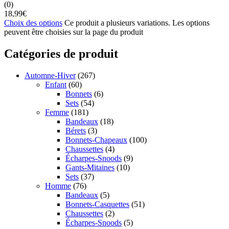
(0)
18,99
€
Choix des options
Ce produit a plusieurs variations. Les options
peuvent être choisies sur la page du produit
Catégories de produit
Automne-Hiver
(267)
Enfant
(60)
Bonnets
(6)
Sets
(54)
Femme
(181)
Bandeaux
(18)
Bérets
(3)
Bonnets-Chapeaux
(100)
Chaussettes
(4)
Écharpes-Snoods
(9)
Gants-Mitaines
(10)
Sets
(37)
Homme
(76)
Bandeaux
(5)
Bonnets-Casquettes
(51)
Chaussettes
(2)
Écharpes-Snoods
(5)