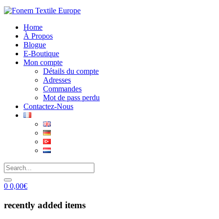
Home
À Propos
Blogue
E-Boutique
Mon compte
Détails du compte
Adresses
Commandes
Mot de pass perdu
Contactez-Nous
0
0,00
€
recently added items