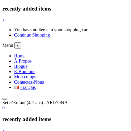
recently added items
x
You have no items in your shopping cart
Continue Shopping
Menu
x
Home
À Propos
Blogue
E-Boutique
Mon compte
Contactez-Nous
Français
Set d’Enfant (4-7 ans) : ARIZONA
0
recently added items
x