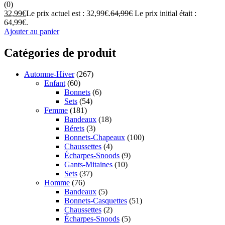
(0)
32,99
€
Le prix actuel est : 32,99€.
64,99
€
Le prix initial était :
64,99€.
Ajouter au panier
Catégories de produit
Automne-Hiver
(267)
Enfant
(60)
Bonnets
(6)
Sets
(54)
Femme
(181)
Bandeaux
(18)
Bérets
(3)
Bonnets-Chapeaux
(100)
Chaussettes
(4)
Écharpes-Snoods
(9)
Gants-Mitaines
(10)
Sets
(37)
Homme
(76)
Bandeaux
(5)
Bonnets-Casquettes
(51)
Chaussettes
(2)
Écharpes-Snoods
(5)