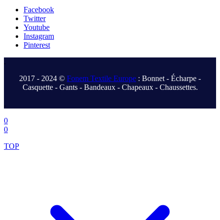
Facebook
Twitter
Youtube
Instagram
Pinterest
.
2017 - 2024 ©
Fonem Textile Europe
: Bonnet - Écharpe -
Casquette - Gants - Bandeaux - Chapeaux - Chaussettes.
.
0
0
TOP