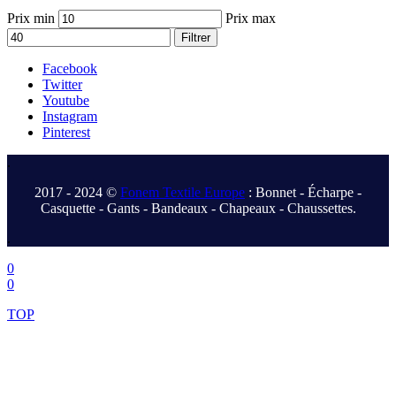
Prix min
Prix max
Filtrer
Facebook
Twitter
Youtube
Instagram
Pinterest
.
2017 - 2024 ©
Fonem Textile Europe
: Bonnet - Écharpe -
Casquette - Gants - Bandeaux - Chapeaux - Chaussettes.
.
0
0
TOP