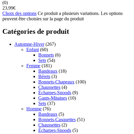
(0)
23,99
€
Choix des options
Ce produit a plusieurs variations. Les options
peuvent être choisies sur la page du produit
Catégories de produit
Automne-Hiver
(267)
Enfant
(60)
Bonnets
(6)
Sets
(54)
Femme
(181)
Bandeaux
(18)
Bérets
(3)
Bonnets-Chapeaux
(100)
Chaussettes
(4)
Écharpes-Snoods
(9)
Gants-Mitaines
(10)
Sets
(37)
Homme
(76)
Bandeaux
(5)
Bonnets-Casquettes
(51)
Chaussettes
(2)
Écharpes-Snoods
(5)