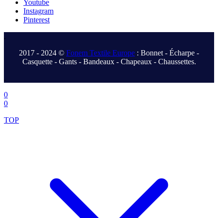
Youtube
Instagram
Pinterest
.
2017 - 2024 ©
Fonem Textile Europe
: Bonnet - Écharpe -
Casquette - Gants - Bandeaux - Chapeaux - Chaussettes.
.
0
0
TOP