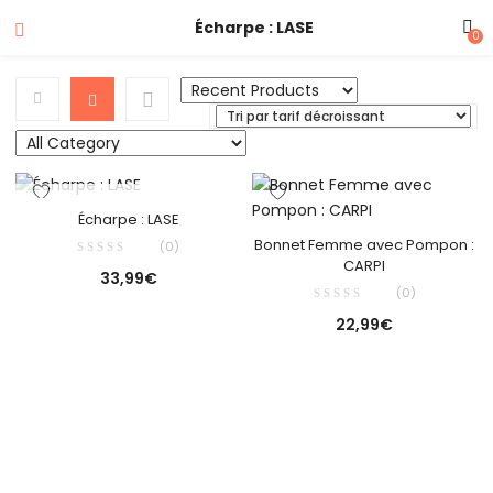
Écharpe : LASE
0
OUT OF STOCK
Écharpe : LASE
Bonnet Femme avec Pompon :
(0)
CARPI
33,99
€
(0)
22,99
€