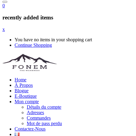
0
recently added items
x
You have no items in your shopping cart
Continue Shopping
Home
À Propos
Blogue
E-Boutique
Mon compte
Détails du compte
Adresses
Commandes
Mot de pass perdu
Contactez-Nous