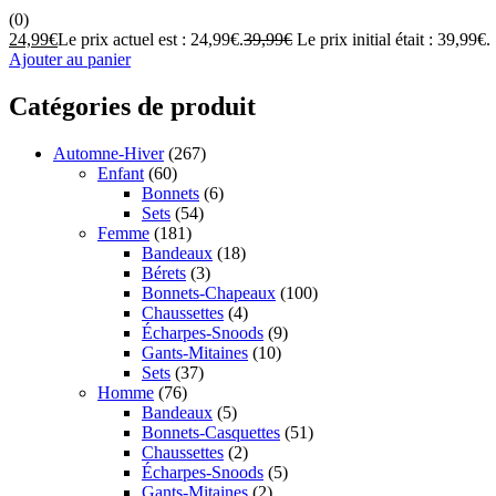
(0)
24,99
€
Le prix actuel est : 24,99€.
39,99
€
Le prix initial était : 39,99€.
Ajouter au panier
Catégories de produit
Automne-Hiver
(267)
Enfant
(60)
Bonnets
(6)
Sets
(54)
Femme
(181)
Bandeaux
(18)
Bérets
(3)
Bonnets-Chapeaux
(100)
Chaussettes
(4)
Écharpes-Snoods
(9)
Gants-Mitaines
(10)
Sets
(37)
Homme
(76)
Bandeaux
(5)
Bonnets-Casquettes
(51)
Chaussettes
(2)
Écharpes-Snoods
(5)
Gants-Mitaines
(2)