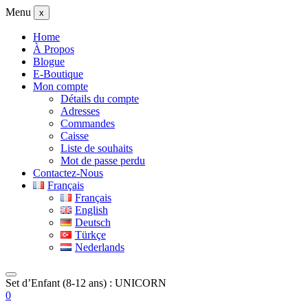
Menu
x
Home
À Propos
Blogue
E-Boutique
Mon compte
Détails du compte
Adresses
Commandes
Caisse
Liste de souhaits
Mot de passe perdu
Contactez-Nous
Français
Français
English
Deutsch
Türkçe
Nederlands
Set d’Enfant (8-12 ans) : UNICORN
0