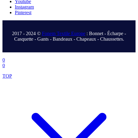
Youtube
Instagram
Pinterest
.
2017 - 2024 ©
Fonem Textile Europe
: Bonnet - Écharpe -
Casquette - Gants - Bandeaux - Chapeaux - Chaussettes.
.
0
0
TOP