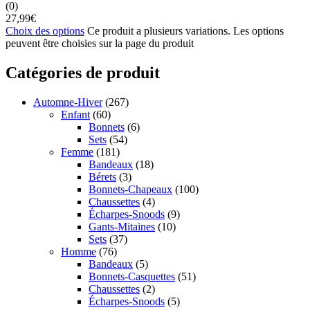
(0)
27,99
€
Choix des options
Ce produit a plusieurs variations. Les options
peuvent être choisies sur la page du produit
Catégories de produit
Automne-Hiver
(267)
Enfant
(60)
Bonnets
(6)
Sets
(54)
Femme
(181)
Bandeaux
(18)
Bérets
(3)
Bonnets-Chapeaux
(100)
Chaussettes
(4)
Écharpes-Snoods
(9)
Gants-Mitaines
(10)
Sets
(37)
Homme
(76)
Bandeaux
(5)
Bonnets-Casquettes
(51)
Chaussettes
(2)
Écharpes-Snoods
(5)