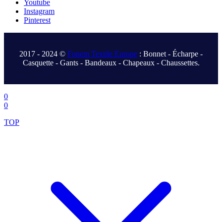
Youtube
Instagram
Pinterest
.
2017 - 2024 ©
Fonem Textile Europe
: Bonnet - Écharpe -
Casquette - Gants - Bandeaux - Chapeaux - Chaussettes.
.
0
0
TOP