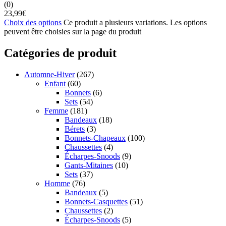
(0)
23,99
€
Choix des options
Ce produit a plusieurs variations. Les options
peuvent être choisies sur la page du produit
Catégories de produit
Automne-Hiver
(267)
Enfant
(60)
Bonnets
(6)
Sets
(54)
Femme
(181)
Bandeaux
(18)
Bérets
(3)
Bonnets-Chapeaux
(100)
Chaussettes
(4)
Écharpes-Snoods
(9)
Gants-Mitaines
(10)
Sets
(37)
Homme
(76)
Bandeaux
(5)
Bonnets-Casquettes
(51)
Chaussettes
(2)
Écharpes-Snoods
(5)