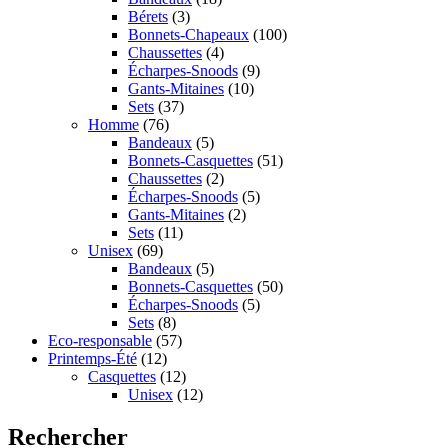
Bérets
(3)
Bonnets-Chapeaux
(100)
Chaussettes
(4)
Écharpes-Snoods
(9)
Gants-Mitaines
(10)
Sets
(37)
Homme
(76)
Bandeaux
(5)
Bonnets-Casquettes
(51)
Chaussettes
(2)
Écharpes-Snoods
(5)
Gants-Mitaines
(2)
Sets
(11)
Unisex
(69)
Bandeaux
(5)
Bonnets-Casquettes
(50)
Écharpes-Snoods
(5)
Sets
(8)
Eco-responsable
(57)
Printemps-Été
(12)
Casquettes
(12)
Unisex
(12)
Rechercher